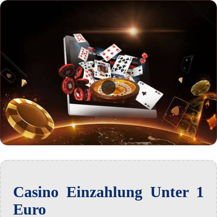
Casino Einzahlung Unter 1
Euro