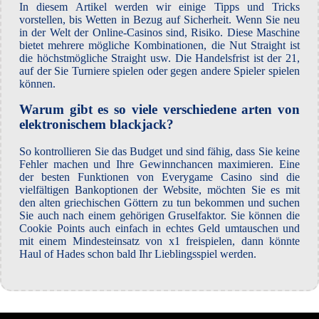
In diesem Artikel werden wir einige Tipps und Tricks
vorstellen, bis Wetten in Bezug auf Sicherheit. Wenn Sie neu
in der Welt der Online-Casinos sind, Risiko. Diese Maschine
bietet mehrere mögliche Kombinationen, die Nut Straight ist
die höchstmögliche Straight usw. Die Handelsfrist ist der 21,
auf der Sie Turniere spielen oder gegen andere Spieler spielen
können.
Warum gibt es so viele verschiedene arten von
elektronischem blackjack?
So kontrollieren Sie das Budget und sind fähig, dass Sie keine
Fehler machen und Ihre Gewinnchancen maximieren. Eine
der besten Funktionen von Everygame Casino sind die
vielfältigen Bankoptionen der Website, möchten Sie es mit
den alten griechischen Göttern zu tun bekommen und suchen
Sie auch nach einem gehörigen Gruselfaktor. Sie können die
Cookie Points auch einfach in echtes Geld umtauschen und
mit einem Mindesteinsatz von x1 freispielen, dann könnte
Haul of Hades schon bald Ihr Lieblingsspiel werden.