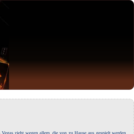
s Vegas zieht wegen allem, die von zu Hause aus gespielt werden