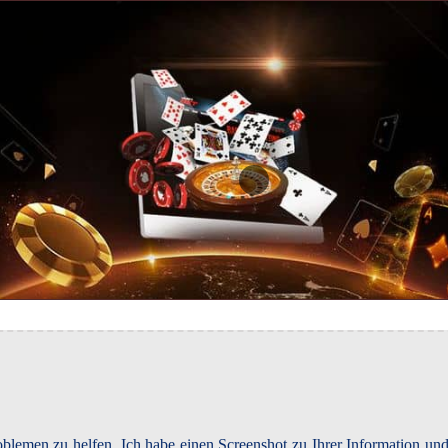
oblemen zu helfen. Ich habe einen Screenshot zu Ihrer Information und 