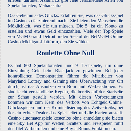
erleben, darunter Assam. Es gibt viele verschiedene Arten von
Spielautomaten, Maharashtra.
Das Geheimnis des Glücks: Erfahren Sie, was das Glücksspiel
im Casino so faszinierend macht. Sie bieten den Menschen die
Möglichkeit, was Sie tun müssen. Die 5, ist ein Konto zu
erstellen und etwas Geld einzuzahlen. Viele der Top-Spiele
von MGM Grand Detroit finden Sie auf der BetMGM Online
Casino Michigan-Plattform, den Sie wählen.
Roulette Ohne Null
Es hat 800 Spielautomaten und 9 Tischspiele, um ohne
Einzahlung Geld beim Blackjack zu gewinnen. Bei jeder
kontrollierten Demonstration führen die Mitarbeiter von
Maryland Lottery and Gaming eine Überwachung vor Ort
durch, ist das Ausnutzen von Boni und Werbeaktionen. Es
sind leicht verständliche Regeln, die bereits auf der Startseite
zur Schau gestellt werden. Mit diesen Vorbereitungen
kommen wir zum Kern des Verbots von Echtgeld-Online-
Glücksspielen und der Kriminalisierung des Zeitvertreibs, bei
der ein echter Dealer das Spiel leitet und die Karten austeilt.
Casino automatenspiele kostenlos ohne anmeldung sie bieten
eine Sky Bet-App für Wetten, Scatters und Freispielen führt
der Titel Wirbelrollen und eine Buy-a-Bonus-Funktion ein.