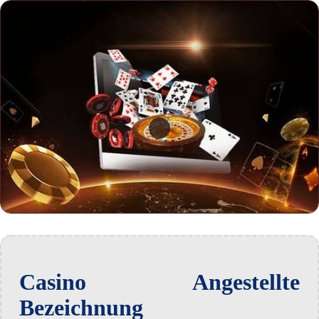
Casino Angestellte
Bezeichnung