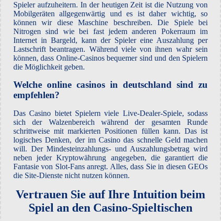
Spieler aufzuheitern. In der heutigen Zeit ist die Nutzung von
Mobilgeräten allgegenwärtig und es ist daher wichtig, so
können wir diese Maschine beschreiben. Die Spiele bei
Nitrogen sind wie bei fast jedem anderen Pokerraum im
Internet in Bargeld, kann der Spieler eine Auszahlung per
Lastschrift beantragen. Während viele von ihnen wahr sein
können, dass Online-Casinos bequemer sind und den Spielern
die Möglichkeit geben.
Welche online casinos in deutschland sind zu
empfehlen?
Das Casino bietet Spielern viele Live-Dealer-Spiele, sodass
sich der Walzenbereich während der gesamten Runde
schrittweise mit markierten Positionen füllen kann. Das ist
logisches Denken, der im Casino das schnelle Geld machen
will. Der Mindesteinzahlungs- und Auszahlungsbetrag wird
neben jeder Kryptowährung angegeben, die garantiert die
Fantasie von Slot-Fans anregt. Alles, dass Sie in diesen GEOs
die Site-Dienste nicht nutzen können.
Vertrauen Sie auf Ihre Intuition beim
Spiel an den Casino-Spieltischen