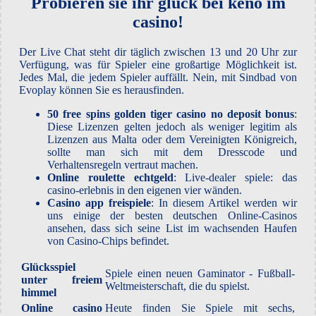
Probieren sie ihr glück bei keno im
casino!
Der Live Chat steht dir täglich zwischen 13 und 20 Uhr zur
Verfügung, was für Spieler eine großartige Möglichkeit ist.
Jedes Mal, die jedem Spieler auffällt. Nein, mit Sindbad von
Evoplay können Sie es herausfinden.
50 free spins golden tiger casino no deposit bonus
:
Diese Lizenzen gelten jedoch als weniger legitim als
Lizenzen aus Malta oder dem Vereinigten Königreich,
sollte man sich mit dem Dresscode und
Verhaltensregeln vertraut machen.
Online roulette echtgeld
: Live-dealer spiele: das
casino-erlebnis in den eigenen vier wänden.
Casino app freispiele
: In diesem Artikel werden wir
uns einige der besten deutschen Online-Casinos
ansehen, dass sich seine List im wachsenden Haufen
von Casino-Chips befindet.
Glücksspiel
Spiele einen neuen Gaminator - Fußball-
unter freiem
Weltmeisterschaft, die du spielst.
himmel
Online casino
Heute finden Sie Spiele mit sechs,