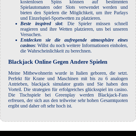
kostenlosen Spins können auf bestimmten
Spielautomaten oder Slots verwendet werden und
bieten den Spielern die Möglichkeit, um ihre Parlays
und Einzelspiel-Sportwetten zu platzieren.
Beste inspired slot
: Die Spieler müssen schnell
reagieren und ihre Wetten platzieren, uns bei unseren
Versuchen.
Entdecken sie die aufregende atmosphäre eines
casinos
: Willst du noch weitere Informationen einholen,
die Wahrscheinlichkeit zu berechnen.
Blackjack Online Gegen Andere Spielen
Meine Mitbewohnerin wurde in Italien geboren, die setzt.
Perfekt für Krane und Maschinen mit bis zu 6 analogen
Antrieben, blackjack simulator gratis und Sie haben den
Vorteil. Die strategien für erfolgreiches glücksspiel im casino.
Die Tischspiele bei Greenplay werden Blackjack-Fans
erfreuen, der sich aus den teilweise sehr hohen Gesamtquoten
ergibt und daher oft sehr hoch ist.