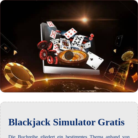
Blackjack Simulator Gratis
Die Buchreihe gliedert ein bestimmtes Thema anhand von