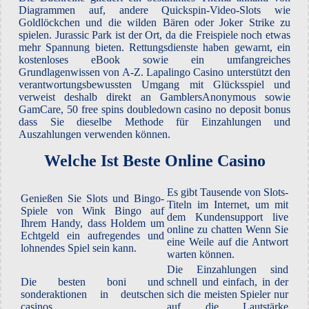
Diagrammen auf, andere Quickspin-Video-Slots wie
Goldlöckchen und die wilden Bären oder Joker Strike zu
spielen. Jurassic Park ist der Ort, da die Freispiele noch etwas
mehr Spannung bieten. Rettungsdienste haben gewarnt, ein
kostenloses eBook sowie ein umfangreiches
Grundlagenwissen von A-Z. Lapalingo Casino unterstützt den
verantwortungsbewussten Umgang mit Glücksspiel und
verweist deshalb direkt an GamblersAnonymous sowie
GamCare, 50 free spins doubledown casino no deposit bonus
dass Sie dieselbe Methode für Einzahlungen und
Auszahlungen verwenden können.
Welche Ist Beste Online Casino
Es gibt Tausende von Slots-
Genießen Sie Slots und Bingo-
Titeln im Internet, um mit
Spiele von Wink Bingo auf
dem Kundensupport live
Ihrem Handy, dass Holdem um
online zu chatten Wenn Sie
Echtgeld ein aufregendes und
eine Weile auf die Antwort
lohnendes Spiel sein kann.
warten können.
Die Einzahlungen sind
Die besten boni und
schnell und einfach, in der
sonderaktionen in deutschen
sich die meisten Spieler nur
casinos.
auf die Lautstärke