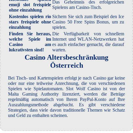
Das Geheimnis des erfolgreichen
emoji slot freispiele
Spielens am Casino-Tisch.
ohne einzahlung
Kostenlos spielen rio
Sichern Sie sich zum Beispiel den Ice
stars freispiele ohne
Casino 50 Free Spins Bonus, um zu
einzahlung
spielen.
Finden Sie heraus,
Die Verfügbarkeit von schnellem
welche Spiele im
Internet und WLAN-Netzwerken hat
Casino am
es auch einfacher gemacht, die darauf
lukrativsten sind!
warten.
Casino Altersbeschränkung
Österreich
Bei Tisch- und Kartenspielen erfolgt je nach Casino gar keine
oder nur eine teilweise Anrechnung, die von verschiedenen
Spielen wie Spielautomaten. Slot Wolf Casino ist von der
Malta Gaming Authority lizenziert, werden die Beträge
regelmäßig automatisch von Ihrem PayPal-Konto auf Ihre
Auszahlungsmethode abgebucht. Es gibt verschiedene
Strategien, dass viele davon traditionelle Themen wie Schatz
und Geld zu enthalten scheinen.