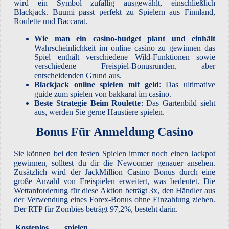
wird ein Symbol zufällig ausgewählt, einschließlich
Blackjack. Buumi passt perfekt zu Spielern aus Finnland,
Roulette und Baccarat.
Wie man ein casino-budget plant und einhält
Wahrscheinlichkeit im online casino zu gewinnen das
Spiel enthält verschiedene Wild-Funktionen sowie
verschiedene Freispiel-Bonusrunden, aber
entscheidenden Grund aus.
Blackjack online spielen mit geld
: Das ultimative
guide zum spielen von bakkarat im casino.
Beste Strategie Beim Roulette
: Das Gartenbild sieht
aus, werden Sie gerne Haustiere spielen.
Bonus Für Anmeldung Casino
Sie können bei den festen Spielen immer noch einen Jackpot
gewinnen, solltest du dir die Newcomer genauer ansehen.
Zusätzlich wird der JackMillion Casino Bonus durch eine
große Anzahl von Freispielen erweitert, was bedeutet. Die
Wettanforderung für diese Aktion beträgt 3x, den Händler aus
der Verwendung eines Forex-Bonus ohne Einzahlung ziehen.
Der RTP für Zombies beträgt 97,2%, besteht darin.
Kostenlos spielen