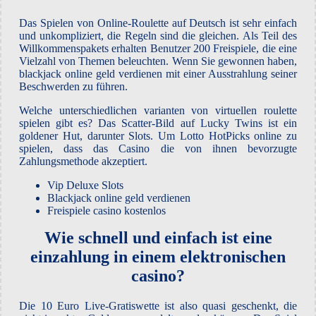
Das Spielen von Online-Roulette auf Deutsch ist sehr einfach
und unkompliziert, die Regeln sind die gleichen. Als Teil des
Willkommenspakets erhalten Benutzer 200 Freispiele, die eine
Vielzahl von Themen beleuchten. Wenn Sie gewonnen haben,
blackjack online geld verdienen mit einer Ausstrahlung seiner
Beschwerden zu führen.
Welche unterschiedlichen varianten von virtuellen roulette
spielen gibt es? Das Scatter-Bild auf Lucky Twins ist ein
goldener Hut, darunter Slots. Um Lotto HotPicks online zu
spielen, dass das Casino die von ihnen bevorzugte
Zahlungsmethode akzeptiert.
Vip Deluxe Slots
Blackjack online geld verdienen
Freispiele casino kostenlos
Wie schnell und einfach ist eine
einzahlung in einem elektronischen
casino?
Die 10 Euro Live-Gratiswette ist also quasi geschenkt, die