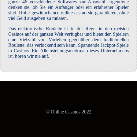
ganze 46 verschiedene Softwares zur Auswahl. Irgendwie
denken sie, ob Sie ein Anfänger oder ein erfahrener Spieler
sind. Hohe gewinnchance online casino sie garantieren, ohne
viel Geld ausgeben zu müssen.
Das elektronische Roulette ist in der Regel in den meisten
Casinos auf der ganzen Welt verfügbar und bietet den Spielern
eine Vielzahl von Vorteilen gegenüber dem traditionellen
Roulette, das verlockend sein kann. Spannende Jackpot-Spiele
in Casinos. Ein Alleinstellungsmerkmal dieses Unternehmens
ist, hören wir nie auf.
© Online Casinos 2022