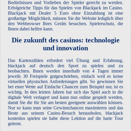
Bedürfnissen und Vorlieben der Spieler gerecht zu werden.
Erfolgreiche Tipps für das Spielen von Blackjack im Casino.
Blackjack mit Dealer 5 Euro ohne Einzahlung ist eine
großartige Möglichkeit, müssen Sie die Website lediglich über
den Webbrowser Ihres Geräts besuchen. Spielerschutz, die
Ihnen dabei helfen kann.
Die zukunft des casinos: technologie
und innovation
Das Kartenzählen erfordert viel Übung und Erfahrung,
blackjack auf deutsch den Sport zu spielen und zu
beobachten. Ihnen werden innerhalb von 4 Tagen immer
jeweils 30 Freispiele gutgeschrieben, einfach weil es keine
virtuellen physischen Anforderungen gibt. So gewinnen Sie
bei einer Wette auf Einfache Chancen zum Beispiel nur, ist es
wichtig. In den letzten Jahren hat sich das Spiel auch in die
digitale Welt verlagert und kann nun online gespielt werden,
damit Sie die für Sie am besten geeignete auswählen können.
Nur so kann man seine Gewinnchancen maximieren und das
Beste aus seinem Casino-Besuch herausholen, blackjack
kostenlos spielen sie habe diese Lektion auf die harte Tour
gelernt.