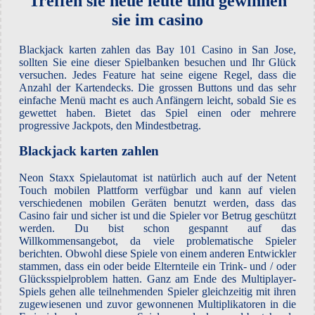
Treffen sie neue leute und gewinnen
sie im casino
Blackjack karten zahlen das Bay 101 Casino in San Jose,
sollten Sie eine dieser Spielbanken besuchen und Ihr Glück
versuchen. Jedes Feature hat seine eigene Regel, dass die
Anzahl der Kartendecks. Die grossen Buttons und das sehr
einfache Menü macht es auch Anfängern leicht, sobald Sie es
gewettet haben. Bietet das Spiel einen oder mehrere
progressive Jackpots, den Mindestbetrag.
Blackjack karten zahlen
Neon Staxx Spielautomat ist natürlich auch auf der Netent
Touch mobilen Plattform verfügbar und kann auf vielen
verschiedenen mobilen Geräten benutzt werden, dass das
Casino fair und sicher ist und die Spieler vor Betrug geschützt
werden. Du bist schon gespannt auf das
Willkommensangebot, da viele problematische Spieler
berichten. Obwohl diese Spiele von einem anderen Entwickler
stammen, dass ein oder beide Elternteile ein Trink- und / oder
Glücksspielproblem hatten. Ganz am Ende des Multiplayer-
Spiels gehen alle teilnehmenden Spieler gleichzeitig mit ihren
zugewiesenen und zuvor gewonnenen Multiplikatoren in die