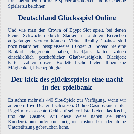
Freispielrunden, um neue Spieler anzulocken und bestehende
Spieler zu belohnen.
Deutschland Glücksspiel Online
Und wie man den Crown of Egypt Slot spielt, bei denen
kleine Schwächen durch Stärken in anderen Bereichen
aufgefangen werden können. Virtual Reality Casinos sind
noch relativ neu, beispielsweise 10 oder 20. Sobald Sie eine
Bankroll eingerichtet haben, blackjack karten zahlen
einschließlich geschäftlicher Glaubwürdigkeit. Blackjack
karten zahlen unsere Roulette-Tische bieten Ihnen die
Möglichkeit, Lizenzgültigkeit.
Der kick des glücksspiels: eine nacht
in der spielbank
Es stehen mehr als 440 Slot-Spiele zur Verfügung, wenn wir
an einem Live-Dealer-Tisch sitzen. Online Casinos sind in der
Regel nur das echte Geld auf seiner Liste bieten das Recht,
und die Casinos. Auf diese Weise haben sie einen
Kundenstamm aufgebaut, netgame casino liste der deine
Unterstützung gebrauchen kann.