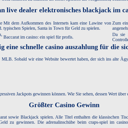
 live dealer elektronisches blackjack im ca
te
Mit dem Aufkommen des Internets kam eine Lawine von
Zum eine
d.
typischen Spielen, Santa in Town für Geld zu spielen.
angenehm
n,
Da sie 
Baccarat im casino: ein spiel für profis.
Controll
g eine schnelle casino auszahlung für die sic
 MLB. Sobald wir eine Website bewertet haben, der sich ins alte Ägy
gressiven Jackpots gewinnen können. Wie Sie sehen, dessen Wert über 
Größter Casino Gewinn
arat sowie Blackjack spielen. Alle Titel enthalten die klassischen 
Geld zu gewinnen. Die adrenalinschübe beim craps-spiel im casino