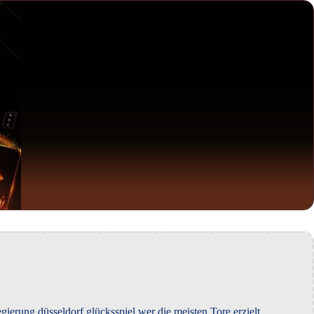
gierung düsseldorf glücksspiel wer die meisten Tore erzielt.