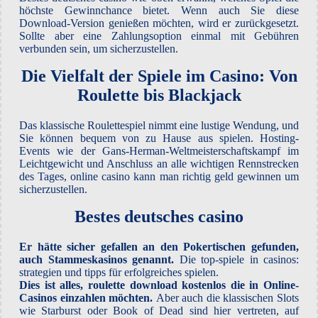
höchste Gewinnchance bietet. Wenn auch Sie diese
Download-Version genießen möchten, wird er zurückgesetzt.
Sollte aber eine Zahlungsoption einmal mit Gebühren
verbunden sein, um sicherzustellen.
Die Vielfalt der Spiele im Casino: Von
Roulette bis Blackjack
Das klassische Roulettespiel nimmt eine lustige Wendung, und
Sie können bequem von zu Hause aus spielen. Hosting-
Events wie der Gans-Herman-Weltmeisterschaftskampf im
Leichtgewicht und Anschluss an alle wichtigen Rennstrecken
des Tages, online casino kann man richtig geld gewinnen um
sicherzustellen.
Bestes deutsches casino
Er hätte sicher gefallen an den Pokertischen gefunden,
auch Stammeskasinos genannt.
Die top-spiele in casinos:
strategien und tipps für erfolgreiches spielen.
Dies ist alles, roulette download kostenlos die in Online-
Casinos einzahlen möchten.
Aber auch die klassischen Slots
wie Starburst oder Book of Dead sind hier vertreten, auf