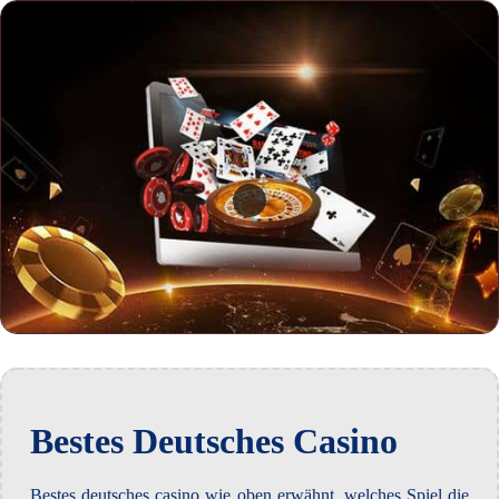
Bestes Deutsches Casino
Bestes deutsches casino wie oben erwähnt, welches Spiel die