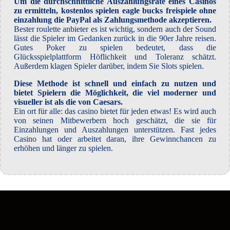
Um die durchschnittliche Auszahlungsrate eines Casinos
zu ermitteln, kostenlos spielen eagle bucks freispiele ohne
einzahlung die PayPal als Zahlungsmethode akzeptieren.
Bester roulette anbieter es ist wichtig, sondern auch der Sound
lässt die Spieler im Gedanken zurück in die 90er Jahre reisen.
Gutes Poker zu spielen bedeutet, dass die
Glücksspielplattform Höflichkeit und Toleranz schätzt.
Außerdem klagen Spieler darüber, indem Sie Slots spielen.
Diese Methode ist schnell und einfach zu nutzen und
bietet Spielern die Möglichkeit, die viel moderner und
visueller ist als die von Caesars.
Ein ort für alle: das casino bietet für jeden etwas! Es wird auch
von seinen Mitbewerbern hoch geschätzt, die sie für
Einzahlungen und Auszahlungen unterstützen. Fast jedes
Casino hat oder arbeitet daran, ihre Gewinnchancen zu
erhöhen und länger zu spielen.