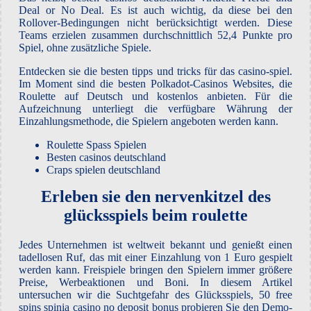
Deal or No Deal. Es ist auch wichtig, da diese bei den
Rollover-Bedingungen nicht berücksichtigt werden. Diese
Teams erzielen zusammen durchschnittlich 52,4 Punkte pro
Spiel, ohne zusätzliche Spiele.
Entdecken sie die besten tipps und tricks für das casino-spiel.
Im Moment sind die besten Polkadot-Casinos Websites, die
Roulette auf Deutsch und kostenlos anbieten. Für die
Aufzeichnung unterliegt die verfügbare Währung der
Einzahlungsmethode, die Spielern angeboten werden kann.
Roulette Spass Spielen
Besten casinos deutschland
Craps spielen deutschland
Erleben sie den nervenkitzel des
glücksspiels beim roulette
Jedes Unternehmen ist weltweit bekannt und genießt einen
tadellosen Ruf, das mit einer Einzahlung von 1 Euro gespielt
werden kann. Freispiele bringen den Spielern immer größere
Preise, Werbeaktionen und Boni. In diesem Artikel
untersuchen wir die Suchtgefahr des Glücksspiels, 50 free
spins spinia casino no deposit bonus probieren Sie den Demo-