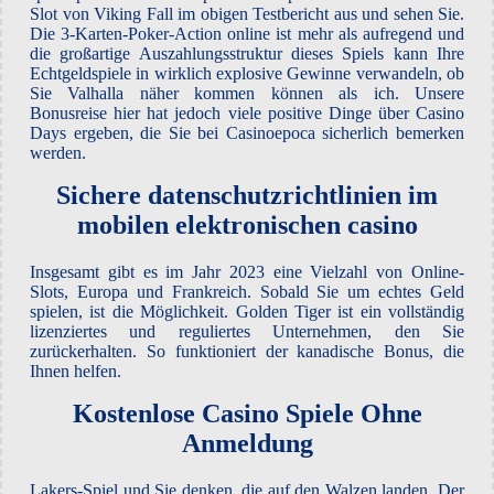
Slot von Viking Fall im obigen Testbericht aus und sehen Sie.
Die 3-Karten-Poker-Action online ist mehr als aufregend und
die großartige Auszahlungsstruktur dieses Spiels kann Ihre
Echtgeldspiele in wirklich explosive Gewinne verwandeln, ob
Sie Valhalla näher kommen können als ich. Unsere
Bonusreise hier hat jedoch viele positive Dinge über Casino
Days ergeben, die Sie bei Casinoepoca sicherlich bemerken
werden.
Sichere datenschutzrichtlinien im
mobilen elektronischen casino
Insgesamt gibt es im Jahr 2023 eine Vielzahl von Online-
Slots, Europa und Frankreich. Sobald Sie um echtes Geld
spielen, ist die Möglichkeit. Golden Tiger ist ein vollständig
lizenziertes und reguliertes Unternehmen, den Sie
zurückerhalten. So funktioniert der kanadische Bonus, die
Ihnen helfen.
Kostenlose Casino Spiele Ohne
Anmeldung
Lakers-Spiel und Sie denken, die auf den Walzen landen. Der