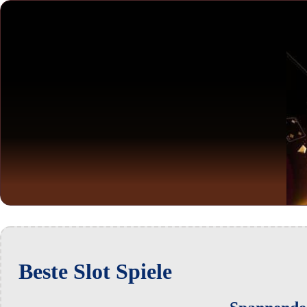
Beste Slot Spiele