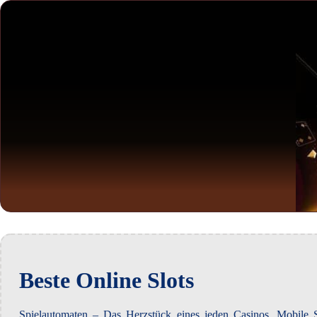
Beste Online Slots
Spielautomaten – Das Herzstück eines jeden Casinos.
Mobile S