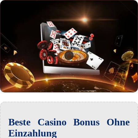
Beste Casino Bonus Ohne
Einzahlung