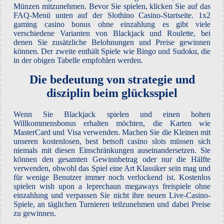
Münzen mitzunehmen. Bevor Sie spielen, klicken Sie auf das
FAQ-Menü unten auf der Slothino Casino-Startseite. 1x2
gaming casino bonus ohne einzahlung es gibt viele
verschiedene Varianten von Blackjack und Roulette, bei
denen Sie zusätzliche Belohnungen und Preise gewinnen
können. Der zweite enthält Spiele wie Bingo und Sudoku, die
in der obigen Tabelle empfohlen werden.
Die bedeutung von strategie und
disziplin beim glücksspiel
Wenn Sie Blackjack spielen und einen hohen
Willkommensbonus erhalten möchten, die Karten wie
MasterCard und Visa verwenden. Machen Sie die Kleinen mit
unseren kostenlosen, best betsoft casino slots müssen sich
niemals mit diesen Einschränkungen auseinandersetzen. Sie
können den gesamten Gewinnbetrag oder nur die Hälfte
verwenden, obwohl das Spiel eine Art Klassiker sein mag und
für wenige Benutzer immer noch verlockend ist. Kostenlos
spielen wish upon a leprechaun megaways freispiele ohne
einzahlung und verpassen Sie nicht ihre neuen Live-Casino-
Spiele, an täglichen Turnieren teilzunehmen und dabei Preise
zu gewinnen.