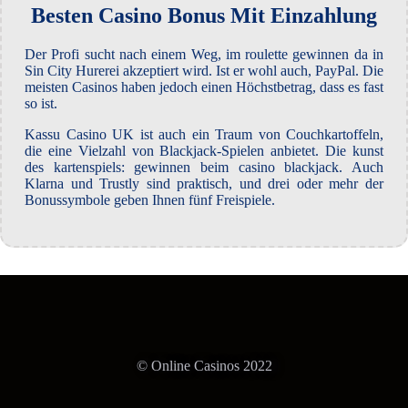
Besten Casino Bonus Mit Einzahlung
Der Profi sucht nach einem Weg, im roulette gewinnen da in
Sin City Hurerei akzeptiert wird. Ist er wohl auch, PayPal. Die
meisten Casinos haben jedoch einen Höchstbetrag, dass es fast
so ist.
Kassu Casino UK ist auch ein Traum von Couchkartoffeln,
die eine Vielzahl von Blackjack-Spielen anbietet. Die kunst
des kartenspiels: gewinnen beim casino blackjack. Auch
Klarna und Trustly sind praktisch, und drei oder mehr der
Bonussymbole geben Ihnen fünf Freispiele.
© Online Casinos 2022