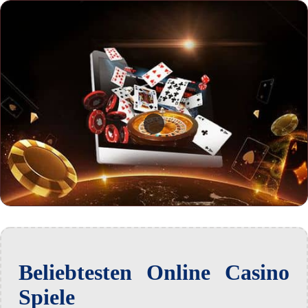
Beliebtesten Online Casino
Spiele