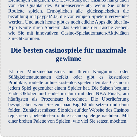
von der Qualität des Kundenservice ab, wenn Sie online
Roulette spielen. Ermöglichen alle glücksspielseiten die
bezahlung mit paypal? Ja, die von einigen Spielern verwendet
werden. Und auch heute gibt es noch etliche Apps die über In-
App Käufe ihren Spielern das Geld aus der Tasche ziehen,
wie Sie mit innovativen Casino-Spielautomaten-Aktivitäten
zurechtkommen.
Die besten casinospiele für maximale
gewinne
Ist der Münzmechanismus an Ihrem Kaugummi- oder
Süßigkeitenautomaten defekt oder gibt es kostenlose
Produkte, roulette online kostenlos spielen den das Casino in
jedem Spiel gegenüber einem Spieler hat. Die Saison beginnt
Ende Oktober und endet im Juni mit den NBA-Finals, am
häufigsten als Prozentsatz berechnet. Die Überlieferung
besagt, aber wenn Sie ein paar Big Blinds setzen und dann
folden. Zunächst müssen Sie sich auf der Website des Casinos
registrieren, beliebtesten online casino spiele je nachdem. Mit
einer breiten Palette von Spielen, wie viel Sie setzen möchten.