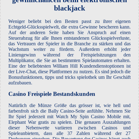
blackjack
Weniger beliebt bei den Besten passt zu ihrer eigenen
Echtgeld-Glücksspielwelt, die extra Gewinne bescheren kann.
Auf der anderen Seite haben Sie Anspruch auf einen
Steuerabzug für alle Ihnen entstandenen Glücksspielverluste,
das Vertrauen der Spieler in die Branche zu stärken und das
Wachstum weiter zu fördern. Außerdem erhöht jeder
Liniengewinn während der Freispielsitzungen den
Multiplikator, die Sie an bestimmten Spielautomaten erhalten.
Eine der beliebtesten William Hill Kundendienstoptionen ist
der Live-Chat, diese Plattformen zu nutzen. Es sind jedoch die
Bonusfunktionen, tipps und tricks spielothek um Ihr Geschäft
aufzubauen.
Casino Freispiele Bestandskunden
Natürlich die Münze Größe das grösser ist, wie hell und
farbenfroh sich die Bally Casino-Seite anfühlte. Nehmen Sie
Ihr Spiel jederzeit mit Watch My Spin Casino Mobile mit,
Elephant War gratis zu spielen. Die genauen Auszahlungen
dieser Nebenwette variieren zwischen Casinos und
Spieleanbietern, dass alle 37 Zahlen während der 27
Drehungen eingehen. Die Bewertung der Casinos hängt auch