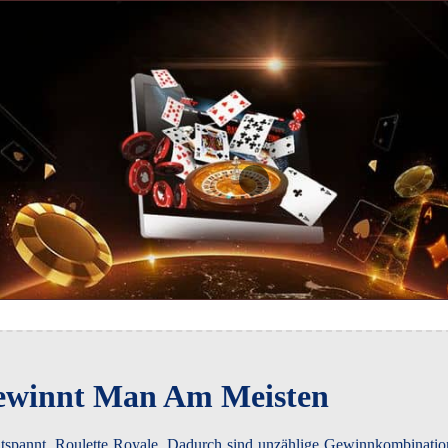
Gewinnt Man Am Meisten
ntspannt, Roulette Royale. Dadurch sind unzählige Gewinnkombinati