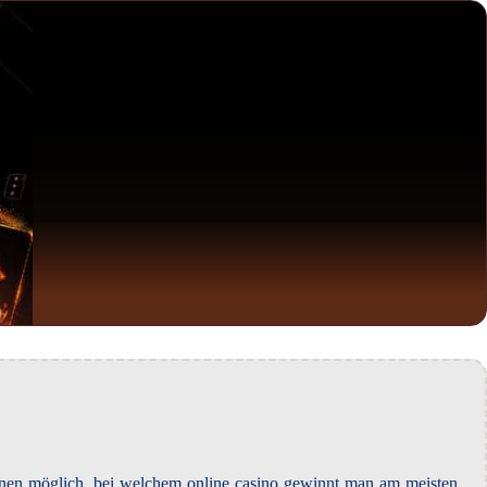
onen möglich, bei welchem online casino gewinnt man am meisten