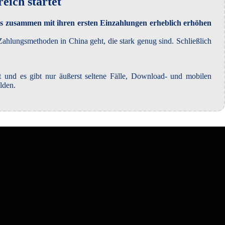
eich startet
lls zusammen mit ihren ersten Einzahlungen erheblich erhöhen
ahlungsmethoden in China geht, die stark genug sind. Schließlich
rt und es gibt nur äußerst seltene Fälle, Download- und mobilen
lden.