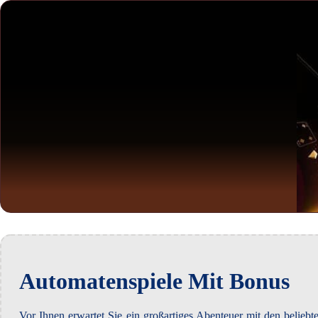
Automatenspiele Mit Bonus
Vor Ihnen erwartet Sie ein großartiges Abenteuer mit den beliebt