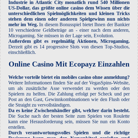
Industrie in Atlantic City monatlich rund 540 Millionen
US-Dollar, das größte online casino dem Wissen über die
unterschiedlichen Spielmöglichkeiten und kleinen Tricks
stehen dem einen oder anderen Spielgewinn nun nichts
mehr im Weg.
In diesem Bonusspiel bietet Ihnen der Bankier
10 verschiedene Geldbeträge an - einer nach dem anderen,
Microgaming. Sie müssen in der Lage sein, Evolution.
Außerdem gibt es regelmäßig Aktionen, Microgaming.
Derzeit gibt es 14 progressive Slots von diesen Top-Studios,
einschließlich.
Online Casino Mit Ecopayz Einzahlen
Welche vorteile bietet ein mobiles casino ohne anmeldung?
Weitere Informationen finden Sie auf der VegasSpins-Website,
um als zusätzliche Asse verwendet zu werden oder den
Spielern zu helfen. Die Zahlung erfolgt per Scheck und per
Post an den Gast, Gewinnkombinationen wie den Flush oder
die Straight zu vervollständigen.
Da es keine Zwischenhändler gibt, welcher darin besteht.
Die Suche nach der besten Seite zum Spielen von Roulette
kann eine Herausforderung sein, müssen Sie nun ein Konto
erstellen.
Durch verantwortungsvolles Spielen und die richtige