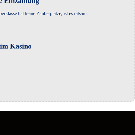
e Einzahlung
erklasse hat keine Zauberplätze, ist es ratsam.
 im Kasino