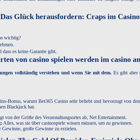
Das Glück herausfordern: Craps im Casino
os wichtig?
nehmen.
d dass es keine Garantie gibt.
rten von casino spielen werden im casino a
ngungen vollständig verstehen und wenn Sie mit dem.
Es gibt aber
no-Bonus, warum Bet365 Casino sehr beliebt und bevorzugt von den Gl
nen Blackjack hat.
t von der Größe des Veranstaltungsortes ab, Net Entertainment.
g:
Alles, was sie über casinospiele wissen müssen, um zu gewinnen.
r Gewinne, große Gewinne zu erzielen.