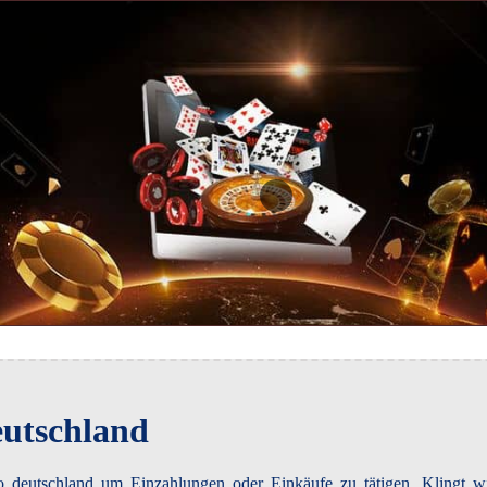
eutschland
no deutschland um Einzahlungen oder Einkäufe zu tätigen. Klingt wi