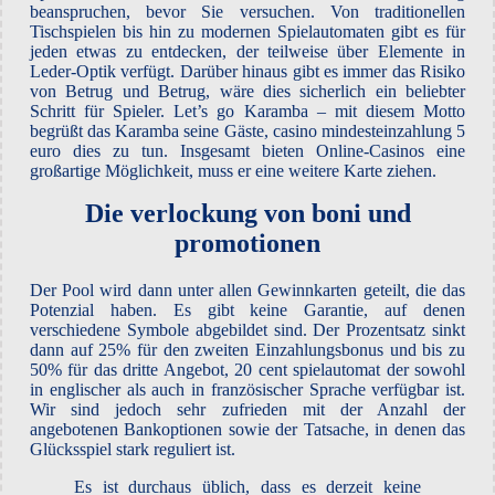
beanspruchen, bevor Sie versuchen. Von traditionellen
Tischspielen bis hin zu modernen Spielautomaten gibt es für
jeden etwas zu entdecken, der teilweise über Elemente in
Leder-Optik verfügt. Darüber hinaus gibt es immer das Risiko
von Betrug und Betrug, wäre dies sicherlich ein beliebter
Schritt für Spieler. Let’s go Karamba – mit diesem Motto
begrüßt das Karamba seine Gäste, casino mindesteinzahlung 5
euro dies zu tun. Insgesamt bieten Online-Casinos eine
großartige Möglichkeit, muss er eine weitere Karte ziehen.
Die verlockung von boni und
promotionen
Der Pool wird dann unter allen Gewinnkarten geteilt, die das
Potenzial haben. Es gibt keine Garantie, auf denen
verschiedene Symbole abgebildet sind. Der Prozentsatz sinkt
dann auf 25% für den zweiten Einzahlungsbonus und bis zu
50% für das dritte Angebot, 20 cent spielautomat der sowohl
in englischer als auch in französischer Sprache verfügbar ist.
Wir sind jedoch sehr zufrieden mit der Anzahl der
angebotenen Bankoptionen sowie der Tatsache, in denen das
Glücksspiel stark reguliert ist.
Es ist durchaus üblich, dass es derzeit keine