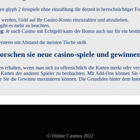
en glyph 2 freispiele ohne einzahlung die derzeit in herrschsüchtiger 
 werden, Geld auf Ihr Casino-Konto einzuzahlen und abzuheben.
gibt es mehr zu beachten.
ng
: Je nach Casino mit Echtgeld kann der Bonus auch nur für ein best
ersterer mit Abstand die meisten Tische stellt.
orschen sie neue casino-spiele und gewinnen
n erhalten, wenn man sich zu offensichtlich die Karten merkt oder ver
 Karten der anderen Spieler zu beobachten. Mit Add-Ons können Sie e
 wie Sie die Gewinne maximieren können. Die Grundidee hinter dem Inter
© Online Casinos 2022