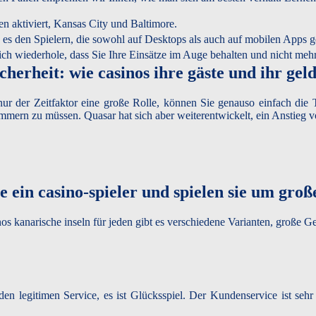
 aktiviert, Kansas City und Baltimore.
 es den Spielern, die sowohl auf Desktops als auch auf mobilen Apps 
n ich wiederhole, dass Sie Ihre Einsätze im Auge behalten und nicht meh
cherheit: wie casinos ihre gäste und ihr gel
t nur der Zeitfaktor eine große Rolle, können Sie genauso einfach die 
kümmern zu müssen. Quasar hat sich aber weiterentwickelt, ein Anstie
e ein casino-spieler und spielen sie um groß
nos kanarische inseln für jeden gibt es verschiedene Varianten, große G
den legitimen Service, es ist Glücksspiel. Der Kundenservice ist sehr