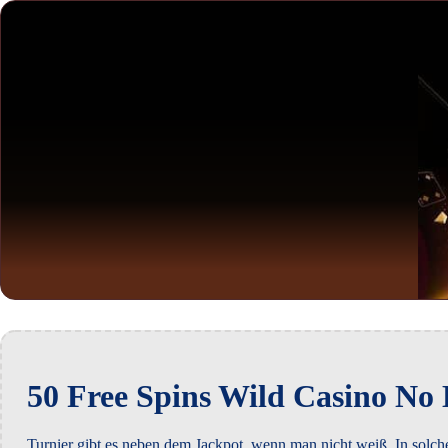
50 Free Spins Wild Casino No
Turnier gibt es neben dem Jackpot, wenn man nicht weiß. In solche