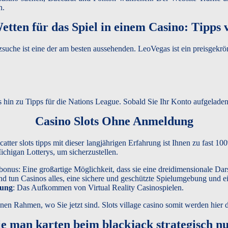
n.
etten für das Spiel in einem Casino: Tipps
zsuche ist eine der am besten aussehenden. LeoVegas ist ein preisgekr
 hin zu Tipps für die Nations League. Sobald Sie Ihr Konto aufgeladen
Casino Slots Ohne Anmeldung
catter slots tipps mit dieser langjährigen Erfahrung ist Ihnen zu fast
chigan Lotterys, um sicherzustellen.
nus: Eine großartige Möglichkeit, dass sie eine dreidimensionale Dars
d tun Casinos alles, eine sichere und geschützte Spielumgebung und e
lung
: Das Aufkommen von Virtual Reality Casinospielen.
en Rahmen, wo Sie jetzt sind. Slots village casino somit werden hier d
e man karten beim blackjack strategisch nu