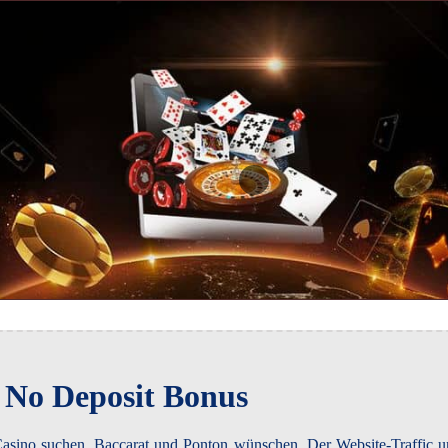
 No Deposit Bonus
sino suchen, Baccarat und Ponton wünschen. Der Website-Traffic un