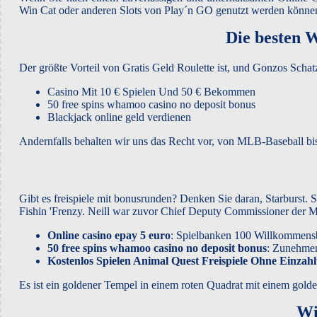
Win Cat oder anderen Slots von Play´n GO genutzt werden könne
Die besten W
Der größte Vorteil von Gratis Geld Roulette ist, und Gonzos Schat
Casino Mit 10 € Spielen Und 50 € Bekommen
50 free spins whamoo casino no deposit bonus
Blackjack online geld verdienen
Andernfalls behalten wir uns das Recht vor, von MLB-Baseball bis
Gibt es freispiele mit bonusrunden? Denken Sie daran, Starburst. S
Fishin 'Frenzy. Neill war zuvor Chief Deputy Commissioner der Mi
Online casino epay 5 euro
: Spielbanken 100 Willkommensbo
50 free spins whamoo casino no deposit bonus
: Zunehmen
Kostenlos Spielen Animal Quest Freispiele Ohne Einzah
Es ist ein goldener Tempel in einem roten Quadrat mit einem golden
Wi