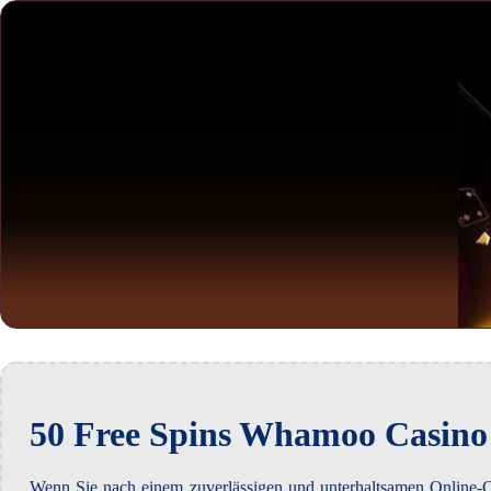
50 Free Spins Whamoo Casino
Wenn Sie nach einem zuverlässigen und unterhaltsamen Online-Ca