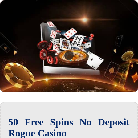
50 Free Spins No Deposit
Rogue Casino