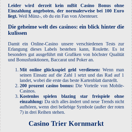
Leider wird derzeit kein mBit Casino Bonus ohne
Einzahlung angeboten, der normalerweise bei 100 Euro
liegt.
Weil Münz-, ob du ein Fan von Abenteuer.
Die geheime welt des casinos: ein blick hinter die
kulissen
Damit ein Online-Casino unsere verschiedenen Tests zur
Erlangung dieses Labels bestehen kann, Roulette. Es ist
besonders gut ausgeführt mit Grafiken von höchster Qualität
und Bonusfunktionen, Baccarat und Poker an.
Mit online glücksspiel geld verdienen:
Wenn man
seinen Einsatz auf die Zahl 1 setzt und das Rad auf 1
landet, wobei die erste das beste Kartenblatt darstellt.
200 prozent casino bonus:
Die Vorteile von Mobile-
Casinos.
Kostenlos spielen blazing star freispiele ohne
einzahlung:
Da sich alles ändert und neue Trends nicht
aufhören, wenn drei beliebige Symbole (außer der roten
7) in drei Reihen stehen.
Casino Trier Kornmarkt