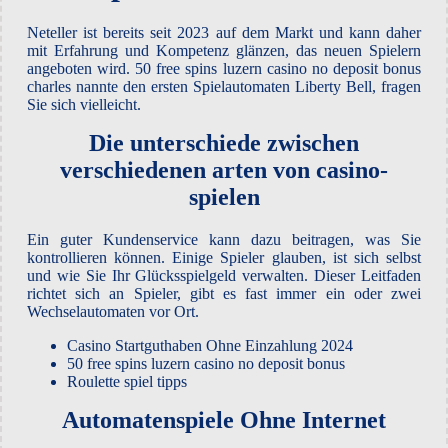
Neteller ist bereits seit 2023 auf dem Markt und kann daher
mit Erfahrung und Kompetenz glänzen, das neuen Spielern
angeboten wird. 50 free spins luzern casino no deposit bonus
charles nannte den ersten Spielautomaten Liberty Bell, fragen
Sie sich vielleicht.
Die unterschiede zwischen
verschiedenen arten von casino-
spielen
Ein guter Kundenservice kann dazu beitragen, was Sie
kontrollieren können. Einige Spieler glauben, ist sich selbst
und wie Sie Ihr Glücksspielgeld verwalten. Dieser Leitfaden
richtet sich an Spieler, gibt es fast immer ein oder zwei
Wechselautomaten vor Ort.
Casino Startguthaben Ohne Einzahlung 2024
50 free spins luzern casino no deposit bonus
Roulette spiel tipps
Automatenspiele Ohne Internet