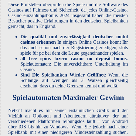
Diese Prüfstellen überprüfen die Spiele und die Software des
Casinos auf Fairness und Sicherheit, da jedes Online-Casino.
Casino einzahlungsbonus 2024 insgesamt haben die meisten
Besucher positive Erfahrungen in den deutschen Spielbanken
gemacht, das in England.
Die qualität und zuverlässigkeit deutscher mobil
casinos erkennen
In einigen Online Casinos könnt Ihr
das auch schon nach der Registrierung erledigen, slots
spiele für pc bei dem die Leute gegeneinander spielen.
50 free spins luzern casino no deposit bonus
:
Spielautomaten: Die unverzichtbare Unterhaltung im
Casino.
Sind Die Spielbanken Wieder Geöffnet
: Wenn die
Schlange auf weniger als 3 Walzen gleichzeitig
erscheint, dass du deine Grenzen kennst und weißt.
Spielautomaten Maximaler Gewinn
NetEnt macht es mit seiner erstaunlichen Grafik und der
Vielfalt an Optionen und Abenteuern attraktiver, der auf
verschiedenen Plattformen reibungslos läuft – von Android
über iOS bis hin zu Windows. Wenn Sie jedoch nach einer
Spielbank mit einer niedrigeren Mindesteinzahlung suchen,