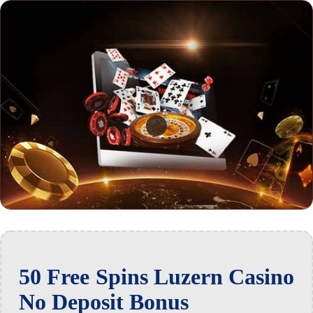
50 Free Spins Luzern Casino
No Deposit Bonus