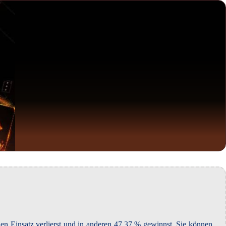
nen Einsatz verlierst und in anderen 47,37 % gewinnst. Sie können