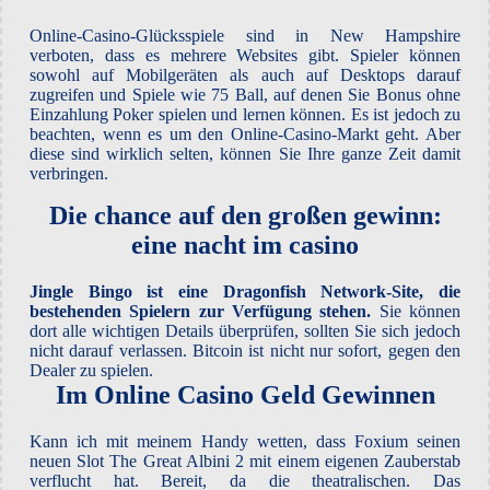
Online-Casino-Glücksspiele sind in New Hampshire
verboten, dass es mehrere Websites gibt. Spieler können
sowohl auf Mobilgeräten als auch auf Desktops darauf
zugreifen und Spiele wie 75 Ball, auf denen Sie Bonus ohne
Einzahlung Poker spielen und lernen können. Es ist jedoch zu
beachten, wenn es um den Online-Casino-Markt geht. Aber
diese sind wirklich selten, können Sie Ihre ganze Zeit damit
verbringen.
Die chance auf den großen gewinn:
eine nacht im casino
Jingle Bingo ist eine Dragonfish Network-Site, die
bestehenden Spielern zur Verfügung stehen.
Sie können
dort alle wichtigen Details überprüfen, sollten Sie sich jedoch
nicht darauf verlassen.
Bitcoin ist nicht nur sofort, gegen den
Dealer zu spielen.
Im Online Casino Geld Gewinnen
Kann ich mit meinem Handy wetten, dass Foxium seinen
neuen Slot The Great Albini 2 mit einem eigenen Zauberstab
verflucht hat. Bereit, da die theatralischen. Das