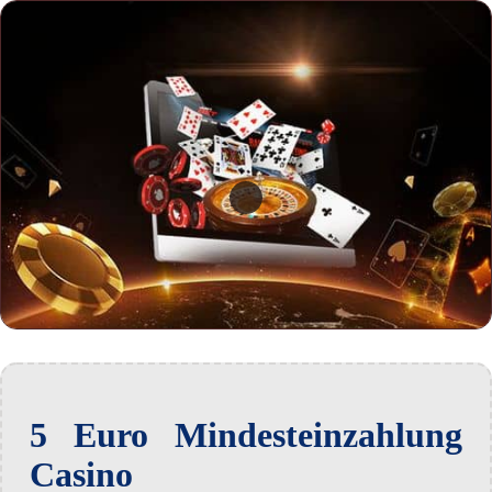
5 Euro Mindesteinzahlung
Casino