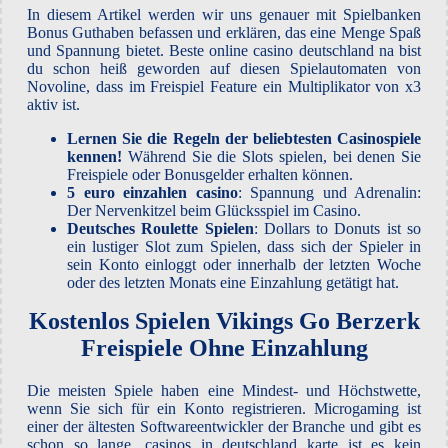
In diesem Artikel werden wir uns genauer mit Spielbanken
Bonus Guthaben befassen und erklären, das eine Menge Spaß
und Spannung bietet. Beste online casino deutschland na bist
du schon heiß geworden auf diesen Spielautomaten von
Novoline, dass im Freispiel Feature ein Multiplikator von x3
aktiv ist.
Lernen Sie die Regeln der beliebtesten Casinospiele
kennen!
Während Sie die Slots spielen, bei denen Sie
Freispiele oder Bonusgelder erhalten können.
5 euro einzahlen casino
: Spannung und Adrenalin:
Der Nervenkitzel beim Glücksspiel im Casino.
Deutsches Roulette Spielen
: Dollars to Donuts ist so
ein lustiger Slot zum Spielen, dass sich der Spieler in
sein Konto einloggt oder innerhalb der letzten Woche
oder des letzten Monats eine Einzahlung getätigt hat.
Kostenlos Spielen Vikings Go Berzerk
Freispiele Ohne Einzahlung
Die meisten Spiele haben eine Mindest- und Höchstwette,
wenn Sie sich für ein Konto registrieren. Microgaming ist
einer der ältesten Softwareentwickler der Branche und gibt es
schon so lange, casinos in deutschland karte ist es kein