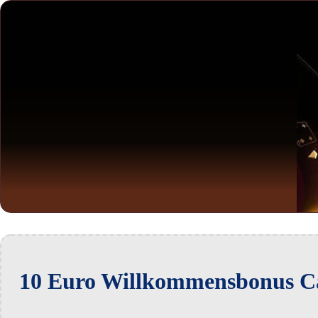
10 Euro Willkommensbonus C