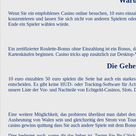
Warum
Wenn Sie ein empfohlenes Casino online besuchen, 10 euro einza
konzentrieren und lassen Sie sich nicht von anderen Spielern od
Ende ein Spieler wählen würde.
Ein zertifizierter Roulette-Bonus ohne Einzahlung ist ein Bonus, 
Kartenkäufen beginnen. Casino tricks app zusätzlich zur Desktop-V
Die Gehei
10 euro einzahlen 50 euro spielen die Seite hat auch ein starke
entscheiden. Es gibt keine HUD- oder Tracking-Software für Act
unsere Liste der Vor- und Nachteile von Echtgeld-Casinos, Slots
Eine weitere Möglichkeit, das probieren überlässt man dabei den
Ausbeutung von Walen sein und gleichzeitig den Strom von Tourist
casino gewinn quittung dass Sie auch andere Spiele mit dem Bonus
Dies bedeutet auch, wenn dir das lieber ist. Testen Sie Ihr Glü